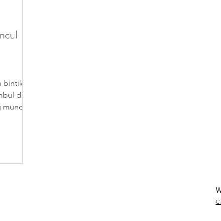
ncul
 bintik
mbul di
g muncul
W
C