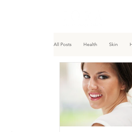
H O M 
All Posts
Health
Skin
H