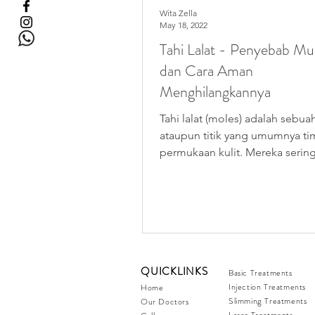
Wita Zella
May 18, 2022
Tahi Lalat - Penyebab Mu
dan Cara Aman
Menghilangkannya
Tahi lalat (moles) adalah sebuah
ataupun titik yang umumnya ti
permukaan kulit. Mereka serin
berwarna coklat tua,...
QUICKLINKS
Basic Treatments
Injection Treatments
Home
Slimming Treatments
Our Doctors