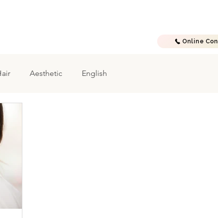
E
A B O U T
T R E A T M E N T S
G A L L E R Y
C O N T A C T
Online Con
air
Aesthetic
English