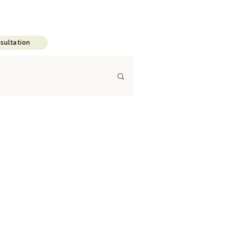
C A R E E R
B L O G
sultation