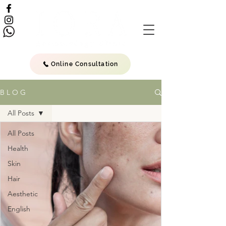
Online Consultation
B L O G
All Posts
All Posts
Health
Skin
Hair
Aesthetic
English