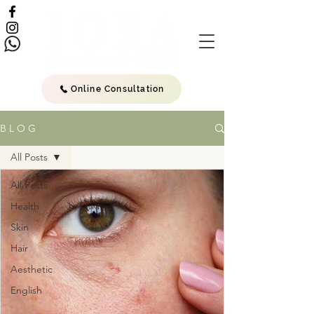
Online Consultation
B L O G
All Posts
All Posts
Health
Skin
Hair
Aesthetic
English