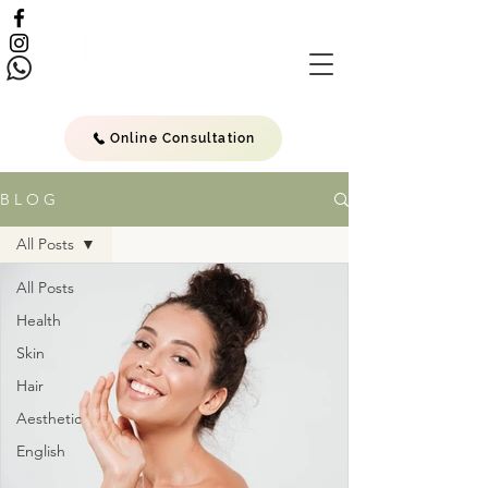
Online Consultation
B L O G
All Posts
All Posts
Health
Skin
Hair
Aesthetic
English