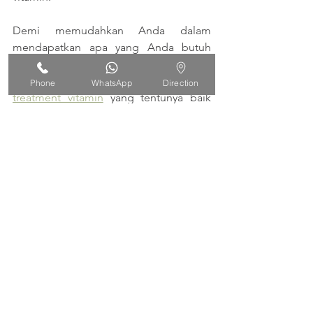
Demi memudahkan Anda dalam 
mendapatkan apa yang Anda butuh 
dan inginkan, IORA Clinic 
menghadirkan berbagai macam pilihan 
Phone
WhatsApp
Direction
treatment vitamin
 yang tentunya baik 
untuk kesehatan. Tidak hanya 
membantu mencerahkan dan 
menghaluskan kulit, treatment vitamin  
juga berfungsi untuk menjaga dan 
memelihara kesehatan tubuh Anda. 
Datang dan konsultasikan apa yang 
Anda butuhkan dengan dokter 
profesional kami. 