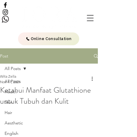
Online Consultation
Post
All Posts
Wita Zella
All Posts
Nov 17, 2021
Ketahui Manfaat Glutathione
Health
untuk Tubuh dan Kulit
Skin
Hair
Aesthetic
English