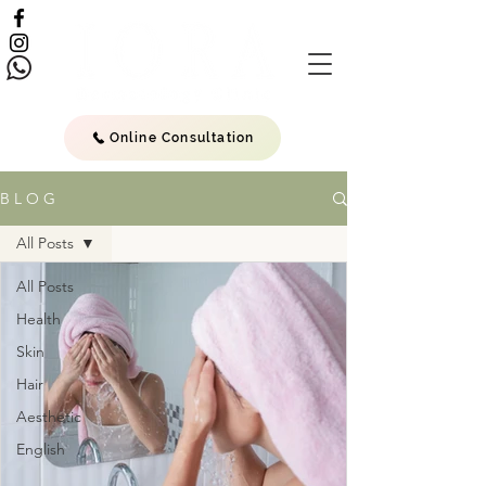
Online Consultation
B L O G
All Posts
All Posts
Health
Skin
Hair
Aesthetic
English