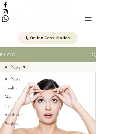
Online Consultation
B L O G
All Posts
All Posts
Health
Skin
Hair
Aesthetic
English