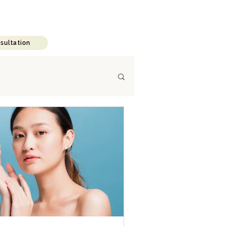
C A R E E R
B L O G
sultation