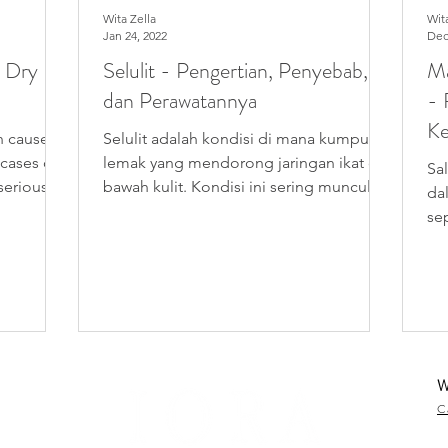
Wita Zella
Wit
Jan 24, 2022
Dec
t Dry
Selulit - Pengertian, Penyebab,
Ma
dan Perawatannya
- 
Ke
n caused
Selulit adalah kondisi di mana kumpulan
 cases of
lemak yang mendorong jaringan ikat di
Sa
serious
bawah kulit. Kondisi ini sering muncul di
da
area paha, perut,...
se
me
fun
W
C