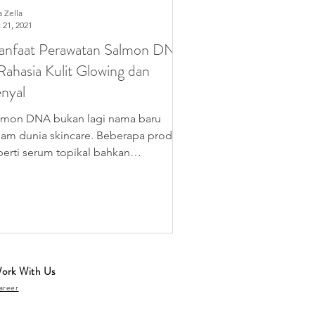
a Zella
 21, 2021
nfaat Perawatan Salmon DNA
Rahasia Kulit Glowing dan
nyal
lmon DNA bukan lagi nama baru
lam dunia skincare. Beberapa produk
perti serum topikal bahkan
nyematkan dan memanfaatkan
gsi...
ork With Us
areer