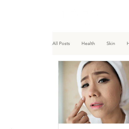
H O M 
All Posts
Health
Skin
H