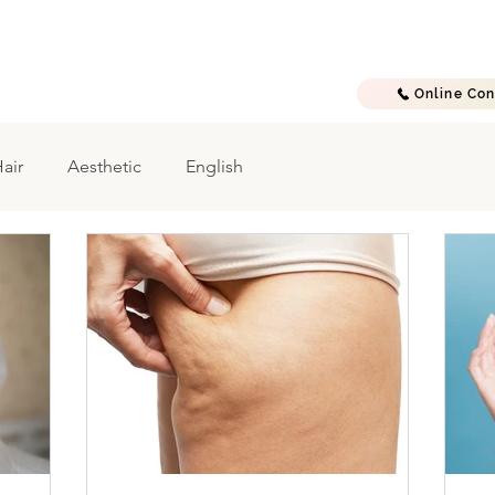
E
A B O U T
T R E A T M E N T S
G A L L E R Y
C O N T A C T
Online Con
air
Aesthetic
English