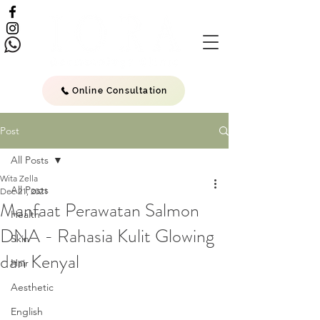
Online Consultation
Post
All Posts
Wita Zella
All Posts
Dec 21, 2021
Manfaat Perawatan Salmon
Health
DNA - Rahasia Kulit Glowing
Skin
dan Kenyal
Hair
Aesthetic
English