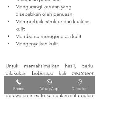
Mengurangi kerutan yang 
disebabkan oleh penuaan
Memperbaiki struktur dan kualitas 
kulit
Membantu meregenerasi kulit
Mengenyalkan kulit
Untuk memaksimalkan hasil, perlu 
dilakukan beberapa kali
 treatment
dalam waktu tertentu. Dokter 
menyarankan untuk melakukan 
Phone
WhatsApp
Direction
perawatan ini satu kali dalam satu bulan 
selama empat kali. Jika Anda masih 
memiliki pertanyaan atau keraguan, 
segera konsultasikan permasalahan 
kulit Anda dan tentukan treatment apa 
yang tepat dengan dokter professional 