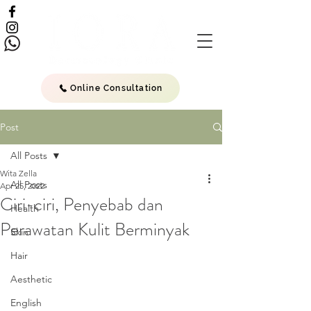
Online Consultation
Post
All Posts
Wita Zella
All Posts
Apr 25, 2022
Ciri-ciri, Penyebab dan
Health
Perawatan Kulit Berminyak
Skin
Hair
Aesthetic
English