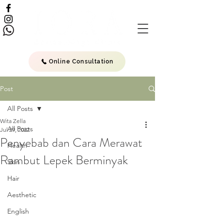
Online Consultation
Post
All Posts
Wita Zella
All Posts
Jul 29, 2022
Penyebab dan Cara Merawat
Health
Rambut Lepek Berminyak
Skin
Hair
Aesthetic
English