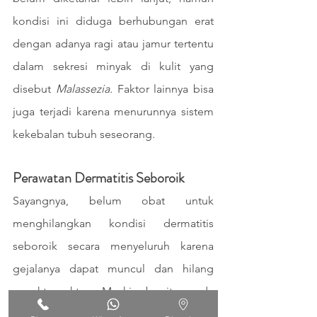
kondisi ini diduga berhubungan erat 
dengan adanya ragi atau jamur tertentu 
dalam sekresi minyak di kulit yang 
disebut 
Malassezia.
 Faktor lainnya bisa 
juga terjadi karena menurunnya sistem 
kekebalan tubuh seseorang.
Perawatan Dermatitis Seboroik
Sayangnya, belum obat untuk 
menghilangkan kondisi dermatitis 
seboroik secara menyeluruh karena 
gejalanya dapat muncul dan hilang 
sewaktu-waktu. Meski begitu, ada 
banyak pilihan perawatan dari dokter 