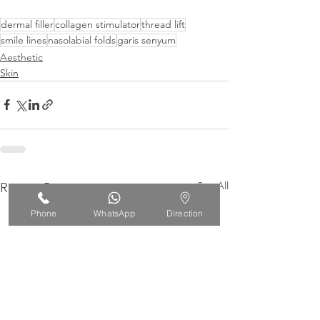
dermal filler
collagen stimulator
thread lift
smile lines
nasolabial folds
garis senyum
Aesthetic
Skin
See All
Recent Posts
Phone
WhatsApp
Direction