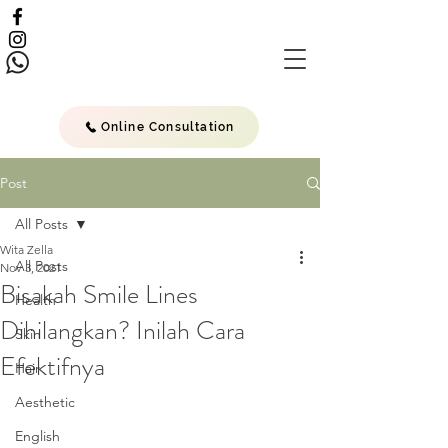
Online Consultation
Post
All Posts
Wita Zella
All Posts
Nov 3, 2021
Bisakah Smile Lines
Health
Dihilangkan? Inilah Cara
Skin
Efektifnya
Hair
Aesthetic
English