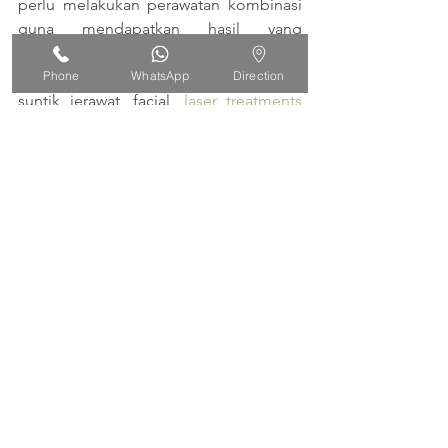
perlu melakukan perawatan kombinasi 
guna mendapatkan hasil yang 
memuaskan. Di IORA Clinic, kami 
menghadirkan beberapa opsi seperti 
Phone
WhatsApp
Direction
suntik jerawat, facial, 
laser treatments
dan 
advanced treatments
.
Laser
Perawatan 
laser
 terbukti ampuh untuk 
mengahancurkan bakteri 
P. acnes
 dan 
membantu mengontrol kelenjar 
minyak. Selain itu, laser bertujuan untuk 
mengurangi produksi minyak berlebih, 
dan inflamasi pada jerawat. 
Facial
Seperti yang sudah dijelaskan, komedo 