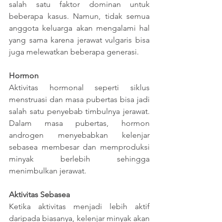
salah satu faktor dominan untuk 
beberapa kasus. Namun, tidak semua 
anggota keluarga akan mengalami hal 
yang sama karena jerawat vulgaris bisa 
juga melewatkan beberapa generasi. 
Hormon
Aktivitas hormonal seperti siklus 
menstruasi dan masa pubertas bisa jadi 
salah satu penyebab timbulnya jerawat. 
Dalam masa pubertas, hormon 
androgen menyebabkan kelenjar 
sebasea membesar dan memproduksi 
minyak berlebih sehingga 
menimbulkan jerawat.
Aktivitas Sebasea
Ketika aktivitas menjadi lebih aktif 
daripada biasanya, kelenjar minyak akan 