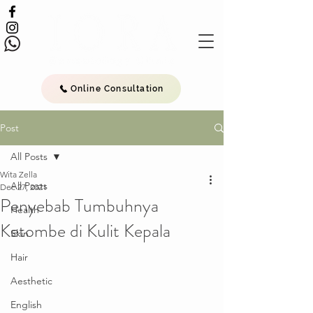
Online Consultation
Post
All Posts
Wita Zella
All Posts
Dec 27, 2021
Penyebab Tumbuhnya
Health
Ketombe di Kulit Kepala
Skin
Hair
Aesthetic
English