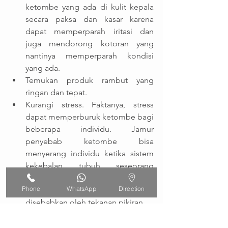
ketombe yang ada di kulit kepala 
secara paksa dan kasar karena 
dapat memperparah iritasi dan 
juga mendorong kotoran yang 
nantinya memperparah kondisi 
yang ada. 
Temukan produk rambut yang 
ringan dan tepat. 
Kurangi stress. Faktanya, stress 
dapat memperburuk ketombe bagi 
beberapa individu. Jamur 
penyebab ketombe bisa 
menyerang individu ketika sistem 
kekebalan tubuh seseorang 
melemah; melemahnya sistem 
Phone
WhatsApp
Direction
kekebalan tubuh ini bisa 
disebabkan oleh tekanan pikiran. 