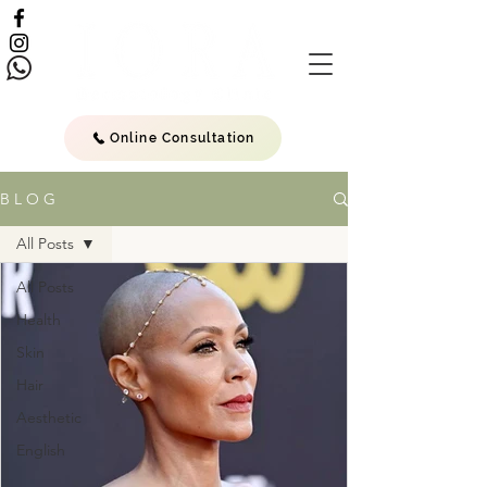
Online Consultation
B L O G
All Posts
All Posts
Health
Skin
Hair
Aesthetic
English