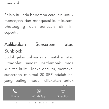
merokok. 
Selain itu, ada beberapa cara lain untuk 
mencegah dan mengatasi kulit kusam, 
photoaging dan penuaan dini ini 
seperti :
Aplikasikan Sunscreen atau 
Sunblock
Sudah jelas bahwa sinar matahari atau 
ultraviolet sangat berdampak pada 
kualitas kulit.  Maka dari itu, memakai 
sunscreen minimal 30 SPF adalah hal 
yang paling mudah dilakukan untuk 
menangkal jahatnya sinar matahari. 
Tidak hanya melindungi kulit dari UV, 
Phone
WhatsApp
Direction
sunscreen juga mampu mencegah 
masalah-masalah kulit lain di masa yang 