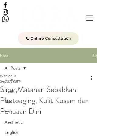
Online Consultation
Post
All Posts
Wita Zella
All Posts
Sep 27, 2021
Sinar Matahari Sebabkan
Health
Photoaging, Kulit Kusam dan
Skin
Penuaan Dini
Hair
Aesthetic
English