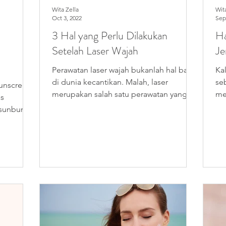
Wita Zella
Wit
Oct 3, 2022
Sep
:
3 Hal yang Perlu Dilakukan
Ha
Setelah Laser Wajah
Je
Perawatan laser wajah bukanlah hal baru
Ka
di dunia kecantikan. Malah, laser
se
sunscreen
merupakan salah satu perawatan yang
me
as
sering dicoba atau...
me
 sunburn,