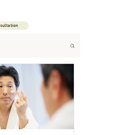
C A R E E R
B L O G
sultation