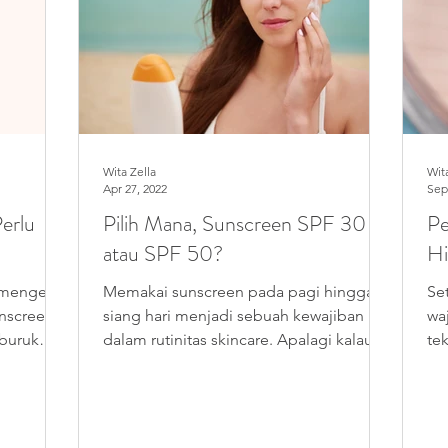
Wita Zella
Wit
Apr 27, 2022
Sep
erlu
Pilih Mana, Sunscreen SPF 30
Pe
atau SPF 50?
Hi
mengerti
Memakai sunscreen pada pagi hingga
Se
nscreen,
siang hari menjadi sebuah kewajiban
wa
 buruk
dalam rutinitas skincare. Apalagi kalau
te
ada kegiatan outdoor,...
Fak