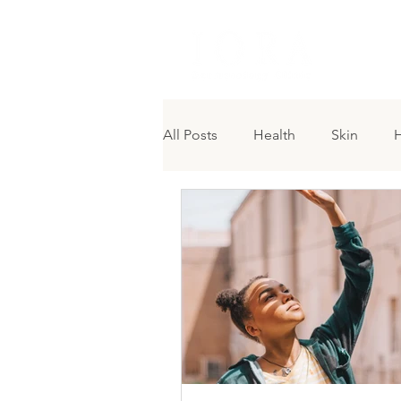
H O M 
All Posts
Health
Skin
H