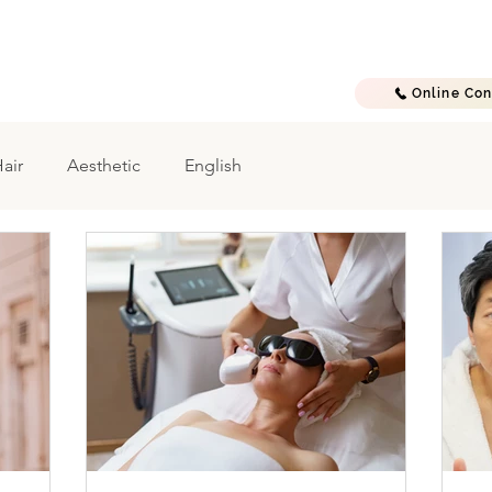
E
A B O U T
T R E A T M E N T S
G A L L E R Y
C O N T A C T
Online Con
air
Aesthetic
English