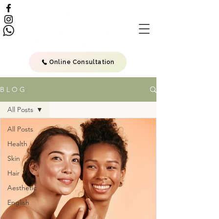
Online Consultation
B L O G
All Posts
All Posts
Health
Skin
Hair
Aesthetic
English